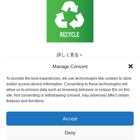
詳しく見る＞
Manage Consent
To provide the best experiences, we use technologies like cookies to store
and/or access device information. Consenting to these technologies will
allow us to process data such as browsing behavior or unique IDs on this
site. Not consenting or withdrawing consent, may adversely affect certain
features and functions.
Accept
プライバシーポリシー
免責事項
サイトマップ
お問い合わせ
Deny