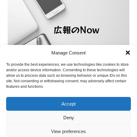
Manage Consent
広報のNow ～インタビュー取材を受けました～
To provide the best experiences, we use technologies like cookies to store
2025.10.01
2025.10.09
会社情報
and/or access device information. Consenting to these technologies will
allow us to process data such as browsing behavior or unique IDs on this
site. Not consenting or withdrawing consent, may adversely affect certain
features and functions.
Accept
Deny
プライバシーポリシー
免責事項
サイトマップ
お問い合わせ
View preferences